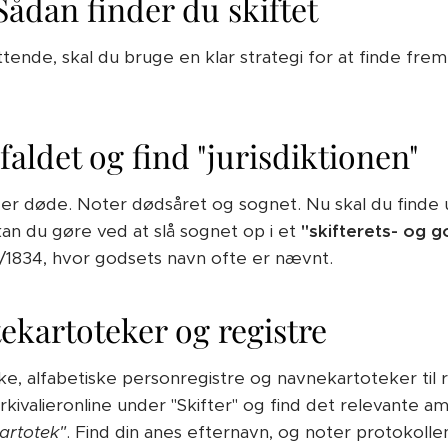
 Sådan finder du skiftet
tende, skal du bruge en klar strategi for at finde frem
faldet og find "jurisdiktionen"
der døde. Noter dødsåret og sognet. Nu skal du finde 
 kan du gøre ved at slå sognet op i et
"skifterets- og g
1/1834, hvor godsets navn ofte er nævnt.
tekartoteker og registre
iske, alfabetiske personregistre og navnekartoteker til
rkivalieronline under "Skifter" og find det relevante am
kartotek"
. Find din anes efternavn, og noter protokolle