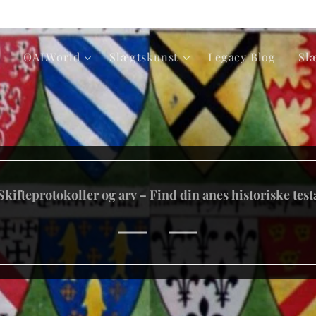
p
OALWorld
Slægtskunst
Legacy Blog
Sl
Skifteprotokoller og arv – Find din anes historiske tes