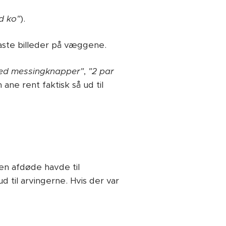
d ko"
).
aste billeder på væggene.
 med messingknapper"
,
"2 par
 ane rent faktisk så ud til
en afdøde havde til
til arvingerne. Hvis der var