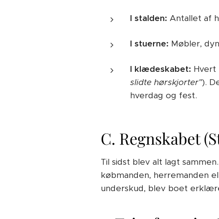
I stalden:
Antallet af h
I stuerne:
Møbler, dyne
I klædeskabet:
Hvert e
slidte hørskjorter"
). D
hverdag og fest.
C. Regnskabet (S
Til sidst blev alt lagt samme
købmanden, herremanden eller
underskud, blev boet erklæ