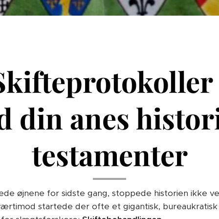
kifteprotokoller
d din anes histor
testamenter
ede øjnene for sidste gang, stoppede historien ikke ve
rtimod startede der ofte et gigantisk, bureaukratisk 