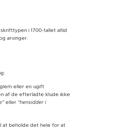
rifttypen i 1700-tallet altid
og arvinger.
ng:
iglem eller en ugift
n af de efterladte klude ikke
e"
eller
"hensidder i
l at beholde det hele for at