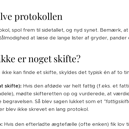
selve protokollen
l, spol frem til sidetallet, og nyd synet. Bemærk, at sk
 tålmodighed at læse de lange lister af gryder, pander 
ikke er noget skifte?
ikke kan finde et skifte, skyldes det typisk én af to ti
t skifte):
Hvis den afdøde var helt fattig (f.eks. et fatt
ndele), mødte skifteretten op og vurderede, at værdie
begravelsen. Så blev sagen lukket som et
"fattigskift
er blev ikke skrevet en lang protokol.
o:
Hvis den efterladte ægtefælle (ofte enken) fik lov ti