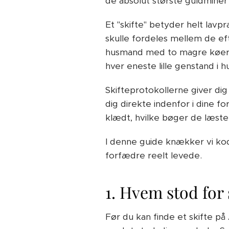
de absolut største guldminer
Et "skifte" betyder helt lavp
skulle fordeles mellem de ef
husmand med to magre køer og
hver eneste lille genstand i h
Skifteprotokollerne giver di
dig direkte indenfor i dine fo
klædt, hvilke bøger de læste,
I denne guide knækker vi koden
forfædre reelt levede.
1. Hvem stod for 
Før du kan finde et skifte på