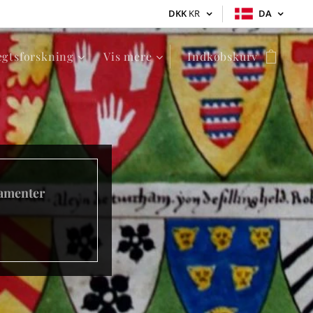
DKK
KR
DA
ægtsforskning
Vis mere
Indkøbskurv
tamenter