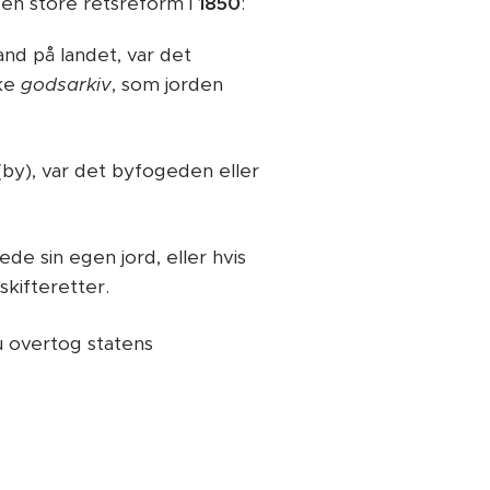
 den store retsreform i
1850
:
nd på landet, var det
kke
godsarkiv
, som jorden
(by), var det byfogeden eller
ede sin egen jord, eller hvis
kifteretter.
 overtog statens