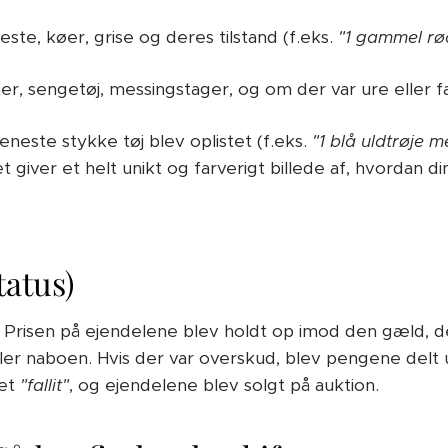
este, køer, grise og deres tilstand (f.eks.
"1 gammel rø
r, sengetøj, messingstager, og om der var ure eller f
neste stykke tøj blev oplistet (f.eks.
"1 blå uldtrøje
et giver et helt unikt og farverigt billede af, hvordan din
tatus)
n. Prisen på ejendelene blev holdt op imod den gæld, d
 naboen. Hvis der var overskud, blev pengene delt ud 
ret
"fallit"
, og ejendelene blev solgt på auktion.