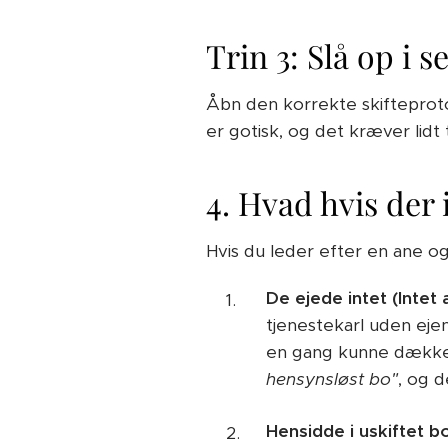
Trin 3: Slå op i 
Åbn den korrekte skifteprotoko
er gotisk, og det kræver lidt
4. Hvad hvis der 
Hvis du leder efter en ane og 
De ejede intet (Intet a
tjenestekarl uden eje
en gang kunne dække 
hensynsløst bo"
, og d
Hensidde i uskiftet b