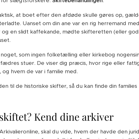
 for slægtsforskere:
Skiftebehandlingen
.
raktisk, at boet efter den afdøde skulle gøres op, gæld
terladte. Uanset om din ane var en rig herremand med 
 en slidt kaffekande, mødte skifteretten (eller gods
uset.
g noget, som ingen folketælling eller kirkebog nogensi
rfædres stuer. De viser dig præcis, hvor rige eller fatt
 og hvem de var i familie med.
 til de historiske skifter, så du kan finde din familie
skiftet? Kend dine arkiver
 Arkivalieronline, skal du vide, hvem der havde den jur