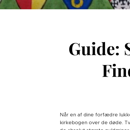
Guide: S
Fin
Når en af dine forfædre lukk
kirkebogen over de døde. Tvæ