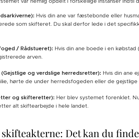
stemet var nemlig opdelt i forskellige instanser indtil
dsarkiverne):
Hvis din ane var fæstebonde eller husma
erede som skifteret. Du skal derfor lede i det specifi
foged / Rådstueret):
Hvis din ane boede i en købstad 
gistrerede arven.
(Gejstlige og verdslige herredsretter):
Hvis din ane ej
ie, hørte de under herredsfogeden eller de gejstlige s
tter og skifteretter):
Her blev systemet forenklet. Nu
ter alt skiftearbejde i hele landet.
 skifteakterne: Det kan du finde