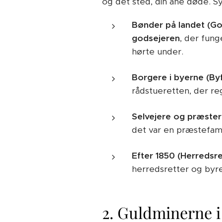
og det sted, din ane døde. Sy
Bønder på landet (Go
godsejeren
, der fung
hørte under.
Borgere i byerne (By
rådstueretten, der re
Selvejere og præster 
det var en præstefamil
Efter 1850 (Herredsre
herredsretter og byret
2. Guldminerne i