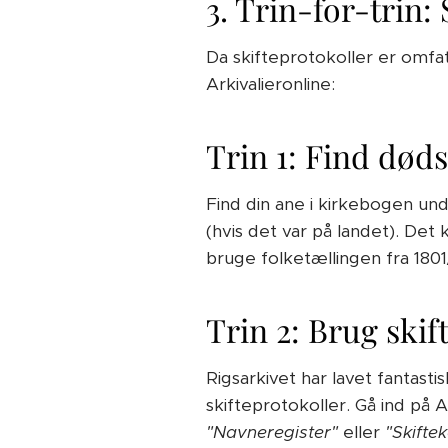
3. Trin-for-trin:
Da skifteprotokoller er omfat
Arkivalieronline:
Trin 1: Find døds
Find din ane i kirkebogen un
(hvis det var på landet). Det
bruge folketællingen fra 180
Trin 2: Brug skif
Rigsarkivet har lavet fantast
skifteprotokoller. Gå ind på A
"Navneregister"
eller
"Skifte