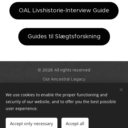
OAL Livshistorie-Interview Guide
Guides til Slægtsforskning
© 2026 All rights reserved
Our Ancestral Legacy
Cookies
We use cookies to enable the proper functioning and
Sprog
security of our website, and to offer you the best possible
English
Dansk
Deutsch
user experience.
Valuta
Accept only necessary
Accept all
DKK kr
EUR €