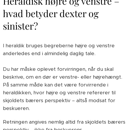
Heraldisk højre og venstre –
hvad betyder dexter og
sinister?
I heraldik bruges begreberne højre og venstre
anderledes end i almindelig daglig tale.
Du har måske oplevet forvirringen, når du skal
beskrive, om en dør er venstre- eller højrehængt.
På samme måde kan det være forvirrende i
heraldikken, hvor højre og venstre refererer til
skjoldets bærers perspektiv – altså modsat for
beskueren.
Retningen angives nemlig altid fra skjoldets bærers
perspektiv – ikke fra beskuerens.