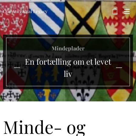
Our Ancestral Legacy
Mindeplader
En fortælling om et levet
liv
Minde- og