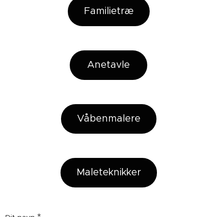
Familietræ
Anetavle
Våbenmalere
Maleteknikker