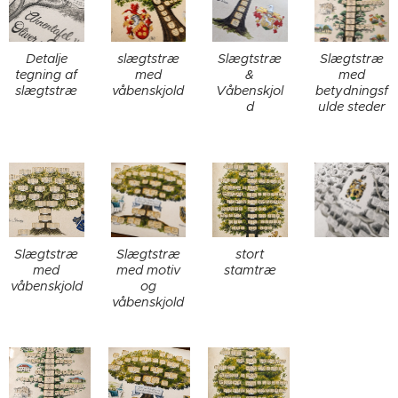
Detalje
slægtstræ
Slægtstræ
Slægtstræ
tegning af
med
&
med
slægtstræ
våbenskjold
Våbenskjol
betydningsf
d
ulde steder
Slægtstræ
Slægtstræ
stort
med
med motiv
stamtræ
våbenskjold
og
våbenskjold