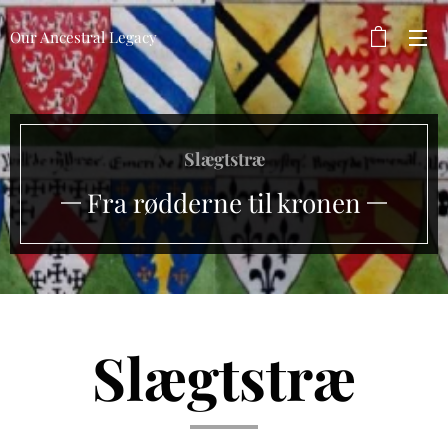
Our Ancestral Legacy
Slægtstræ
Fra rødderne til kronen
Slægtstræ