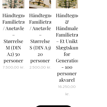
Håndtegnet
Håndtegnet
Håndtegnet
Familietræ
Familietræ
&
/ Anetavle
/ Anetavle
Håndmalet
–
–
Familietræ
Størrelse
Størrelse
– Et Unikt
M (DIN
S (DIN A3)
Slægtskunstværk
A2) 50
20
for
personer
personer
Generationer
- 100
7.500,00
kr.
2.500,00
kr.
personer
akvarel
16.250,00
kr.