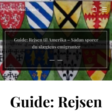
Our Ancestral Legacy
Guide: Rejsen til Amerika – Sådan sporer
du slægtens emigranter
Guide: Rejsen