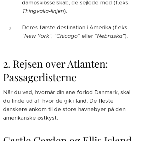
dampskibsselskab, de sejlede med (f.eks.
Thingvalla-linjen
).
Deres første destination i Amerika (f.eks.
"New York"
,
"Chicago"
eller
"Nebraska"
).
2. Rejsen over Atlanten:
Passagerlisterne
Når du ved, hvornår din ane forlod Danmark, skal
du finde ud af, hvor de gik i land. De fleste
danskere ankom til de store havnebyer på den
amerikanske østkyst.
Castle Garden og Ellis Island