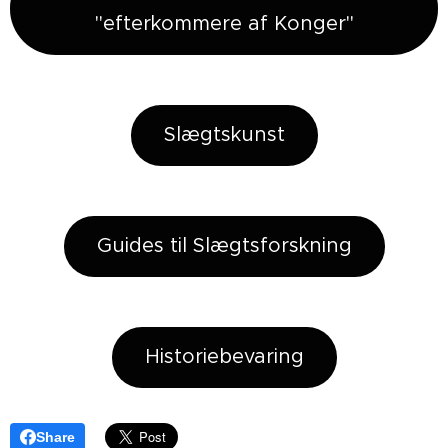
"efterkommere af Konger"
Slægtskunst
Guides til Slægtsforskning
Historiebevaring
Share