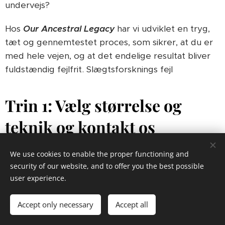
undervejs?
Hos
Our Ancestral Legac
y
har vi udviklet en tryg,
tæt og gennemtestet proces, som sikrer, at du er
med hele vejen, og at det endelige resultat bliver
fuldstændig fejlfrit. Slægtsforsknings fejl
Trin 1: Vælg størrelse og
teknik og kontakt os
Du starter med at besøge vores dybdegående
We use cookies to enable the proper functioning and
sider omkring familietræer. Her vælger du det
security of our website, and to offer you the best possible
format (S, M eller L), der passer til dit antal af
user experience.
personer, samt din foretrukne kunstneriske stilart
Accept only necessary
Accept all
(blyant, tusch eller akvarel). Herefter kontakter du
os så vi kan lave den præcise korrigerede pris for