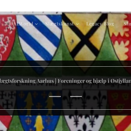
p
OALWorld
Slægtskunst
Legacy Blog
Sl
lægtsforskning Aarhus | Foreninger og hjælp i Østjylla