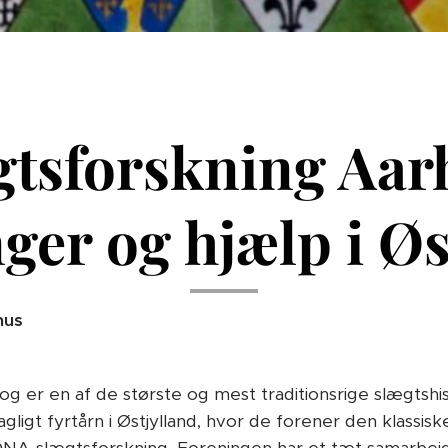
gtsforskning Aarh
ger og hjælp i Øs
hus
1 og er en af de største og mest traditionsrige slægtshi
ligt fyrtårn i Østjylland, hvor de forener den klassis