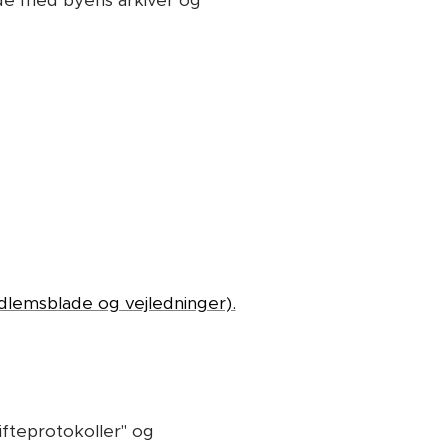
de med byens arkiver og
lemsblade og vejledninger).
ifteprotokoller" og