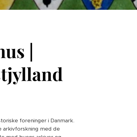
us |
tjylland
storiske foreninger i Danmark.
ke arkivforskning med de