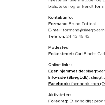
nyeste digitale metoder og 
biblioteker og er kendt for sit
Kontaktinfo:
Formand:
Bruno Toftdal.
E-mail:
formand@slaegt-aarh
Telefon:
24 43 45 42.
Mødested:
Folkestedet:
Carl Blochs Gad
Online links:
Egen hjemmeside:
slaegt-aa
Info-side (Slaegt.dk):
slaegt.
Facebook:
facebook.com (Off
Aktiviteter:
Foredrag:
Et righoldigt prog