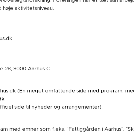
DNA-slægtsforskning. Foreningen har et tæt samarbej
 høje aktivitetsniveau.
us.dk
e 28, 8000 Aarhus C.
rhus.dk (En meget omfattende side med program, med
dk
iciel side til nyheder og arrangementer).
ram med emner som f.eks. "Fattiggården i Aarhus", "Sk