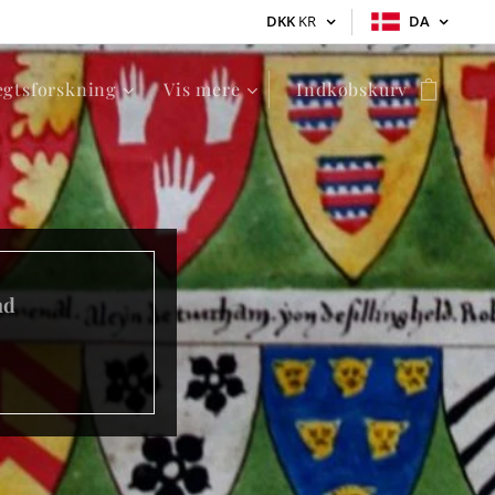
DKK
KR
DA
ægtsforskning
Vis mere
Indkøbskurv
nd