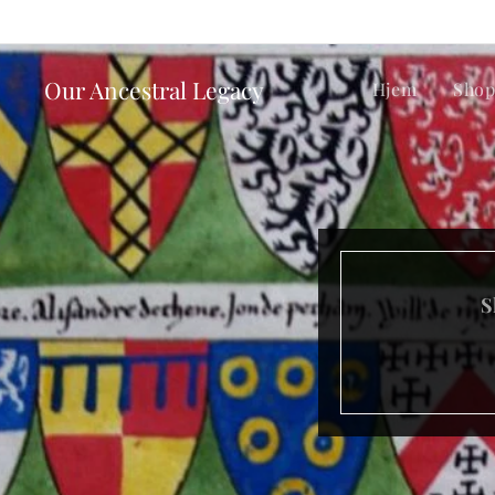
Our Ancestral Legacy
Hjem
Sho
S