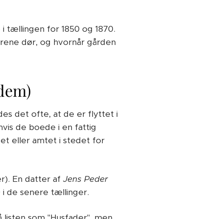
 i tællingen for 1850 og 1870.
rene dør, og hvornår gården
 dem)
es det ofte, at de er flyttet i
vis de boede i en fattig
t eller amtet i stedet for
). En datter af
Jens Peder
n
i de senere tællinger.
 listen som "Husfader", men