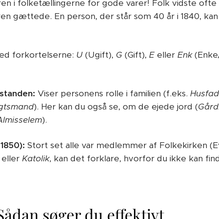
en i folketællingerne for gode varer! Folk vidste ofte
en gættede. En person, der står som 40 år i 1840, kan 
ed forkortelserne:
U
(Ugift),
G
(Gift),
E
eller
Enk
(Enke
usstanden:
Viser personens rolle i familien (f.eks.
Husfad
ægtsmand
). Her kan du også se, om de ejede jord (
Går
Almisselem
).
1850):
Stort set alle var medlemmer af Folkekirken (Ev
eller
Katolik
, kan det forklare, hvorfor du ikke kan fi
 Sådan søger du effektivt