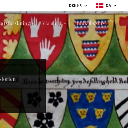
DKK
KR
DA
ægtsforskning
Vis mere
Indkøbskurv
storien