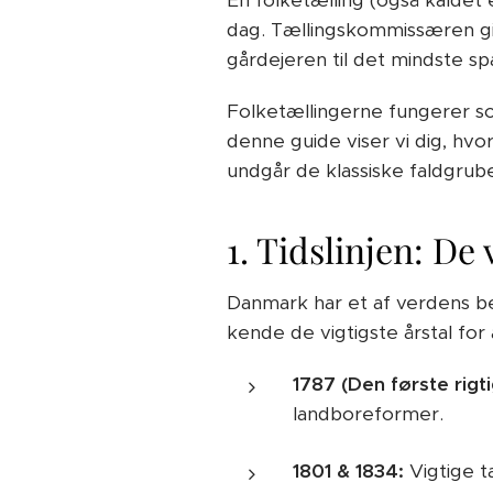
En folketælling (også kaldet e
dag. Tællingskommissæren gik 
gårdejeren til det mindste s
Folketællingerne fungerer som
denne guide viser vi dig, hv
undgår de klassiske faldgrube
1. Tidslinjen: De
Danmark har et af verdens be
kende de vigtigste årstal for
1787 (Den første rigti
landboreformer.
1801 & 1834:
Vigtige tæ