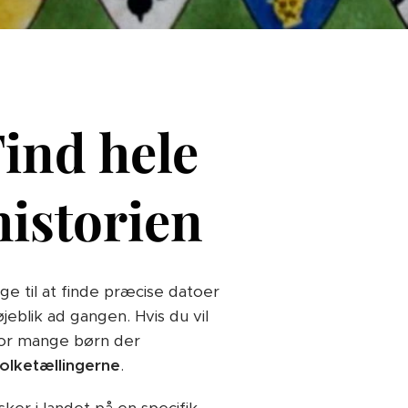
Find hele
istorien
e til at finde præcise datoer
eblik ad gangen. Hvis du vil
vor mange børn der
folketællingerne
.