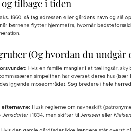
 og tilbage i tiden
.eks. 1860, så tag adressen eller gårdens navn og slå op
når børnene flytter hjemmefra, hvornår bedsteforæld
neration.
dgruber (Og hvordan du undgår
forsvundet:
Hvis en familie mangler i et tællingsår, skyld
 kommissæren simpelthen har overset deres hus (især h
sidesliggende moseområde). Søg bredere i hele herrede
 efternavne:
Husk reglerne om navneskift (patronymer
e
Jensdatter
i 1834, men skifter til
Jenssen
eller
Nielse
Hvis den gamle gårdfader ikke længere står øverst på