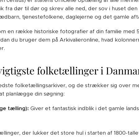
n census) er statens officielle optælling af alle mennes
fra dør til dør og skrev alle ned, der sov i huset den 
pædbarn, tjenestefolkene, daglejerne og det gamle aft
 en række historiske fotografier af din familie med 5 
ordan du bruger dem på Arkivalieronline, hvad kolonne
r.
 vigtigste folketællinger i Danma
dste folketællingsarkiver, og de strækker sig over me
 at planlægge din søgning:
ge tælling):
Giver et fantastisk indblik i det gamle land
llinger, der lukker det store hul i starten af 1800-talle