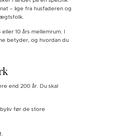
ker i landet på en specifik
nat – lige fra husfaderen og
ægtsfolk.
eller 10 års mellemrum. I
rne betyder, og hvordan du
rk
re end 200 år. Du skal
sbyliv før de store
t.