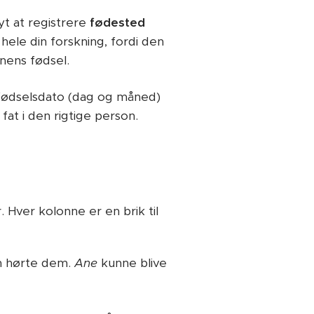
t at registrere
fødested
 hele din forskning, fordi den
onens fødsel.
fødselsdato (dag og måned)
at i den rigtige person.
 Hver kolonne er en brik til
n hørte dem.
Ane
kunne blive