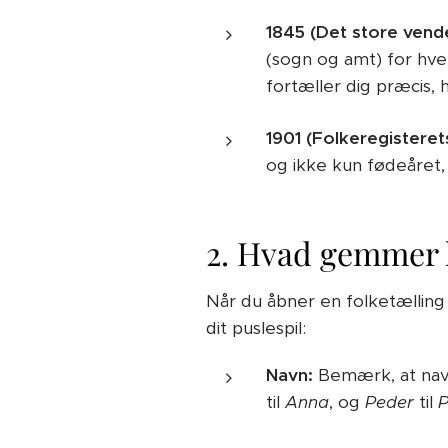
1845 (Det store vend
(sogn og amt) for hver
fortæller dig præcis, h
1901 (Folkeregisteret
og ikke kun fødeåret, 
2. Hvad gemmer 
Når du åbner en folketælling 
dit puslespil:
Navn:
Bemærk, at nav
til
Anna
, og
Peder
til
P