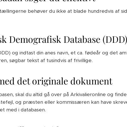
lketællingerne behøver du ikke at blade hundredvis af 
nsk Demografisk Database (DDD
(DDD) og indtast din anes navn, et ca. fødeår og det amt
, søgbar tekst af tusindvis af frivillige.
r med det originale dokument
asen, skal du altid gå over på Arkivalieronline og finde
tastefejl, og præsten eller kommissæren kan have skrevet
t med i databasen.