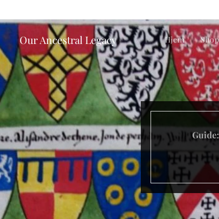
Our Ancestral Legacy
Hjem
Sho
Guide: