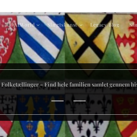
p
OALWorld
Slægtskunst
Legacy Blog
Sl
 Folketællinger – Find hele familien samlet gennem hi