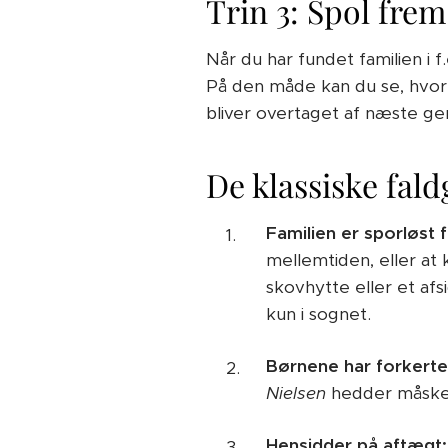
Trin 3: Spol frem
Når du har fundet familien i f
På den måde kan du se, hvor
bliver overtaget af næste ge
De klassiske fal
Familien er sporløst 
mellemtiden, eller at
skovhytte eller et af
kun i sognet.
Børnene har forkerte
Nielsen
hedder måsk
Hensidder på aftægt: