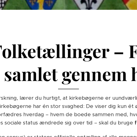
olketællinger – 
n samlet gennem h
kning, lærer du hurtigt, at kirkebøgerne er uundværlig
irkebøgerne har én stor svaghed: De viser dig kun ét øj
e forfædres hverdag – hvem de boede sammen med, h
 sociale status ændrede sig over tid – skal du bruge