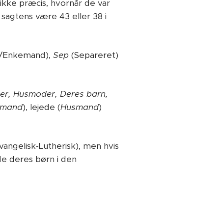
 ikke præcis, hvornår de var
sagtens være 43 eller 38 i
/Enkemand),
Sep
(Separeret)
er, Husmoder, Deres barn,
dmand
), lejede (
Husmand
)
angelisk-Lutherisk), men hvis
nde deres børn i den