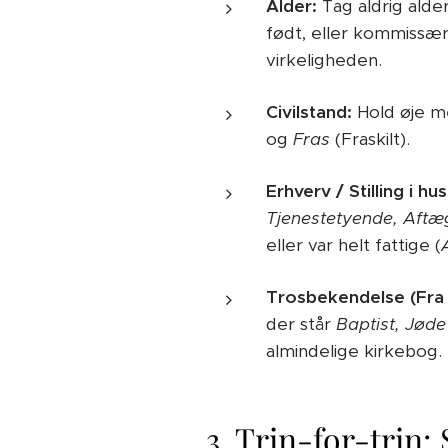
Alder:
Tag aldrig alder
født, eller kommissær
virkeligheden.
Civilstand:
Hold øje m
og
Fras
(Fraskilt).
Erhverv / Stilling i h
Tjenestetyende, Aft
eller var helt fattige (
Trosbekendelse (Fra 
der står
Baptist, Jøde
almindelige kirkebog.
3. Trin-for-trin: